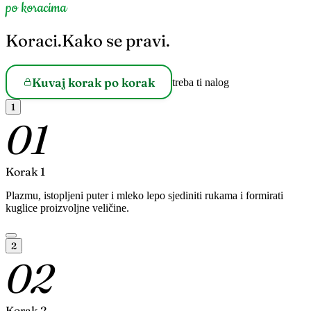
po koracima
Koraci.
Kako se pravi.
Kuvaj korak po korak
treba ti nalog
1
01
Korak 1
Plazmu, istopljeni puter i mleko lepo sjediniti rukama i formirati
kuglice proizvoljne veličine.
2
02
Korak 2