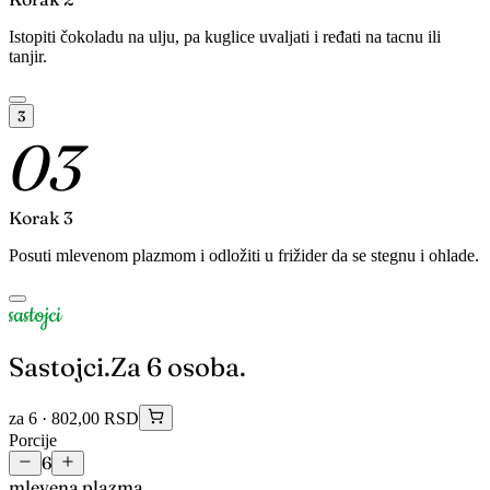
Istopiti čokoladu na ulju, pa kuglice uvaljati i ređati na tacnu ili
tanjir.
3
03
Korak 3
Posuti mlevenom plazmom i odložiti u frižider da se stegnu i ohlade.
sastojci
Sastojci.
Za 6 osoba.
za 6 ·
802,00 RSD
Porcije
6
mlevena plazma