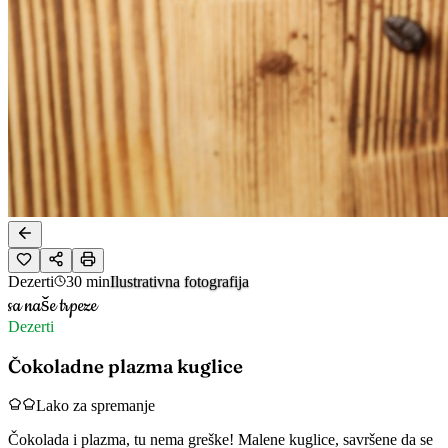
Dezerti
30 min
Ilustrativna fotografija
sa naše trpeze
Dezerti
Čokoladne plazma kuglice
Lako za spremanje
Čokolada i plazma, tu nema greške! Malene kuglice, savršene da se