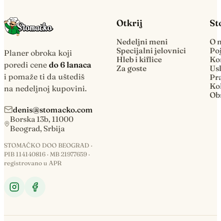
Otkrij
St
Nedeljni meni
O 
Specijalni jelovnici
Po
Planer obroka koji
Hleb i kiflice
Ko
poredi cene
do 6 lanaca
Za goste
Usl
i pomaže ti da uštediš
Pra
Kol
na nedeljnoj kupovini.
Ob
denis@stomacko.com
Borska 13b, 11000
Beograd, Srbija
STOMAČKO DOO BEOGRAD ·
PIB 114140816 · MB 21977659 ·
registrovano u APR