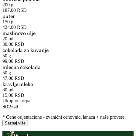
200 g
187,00 RSD
puter
150 g
424,00 RSD
maslinovo ulje
20 ml
30,00 RSD
čokolada za kuvanje
50 g
99,00 RSD
mlečna čokolada
50 g
47,00 RSD
kravlje mleko
80 ml
15,00 RSD
Ukupno korpa
802
rsd
* Cene orijentacione - zvanični cenovnici lanaca + naše provere.
Saznaj više