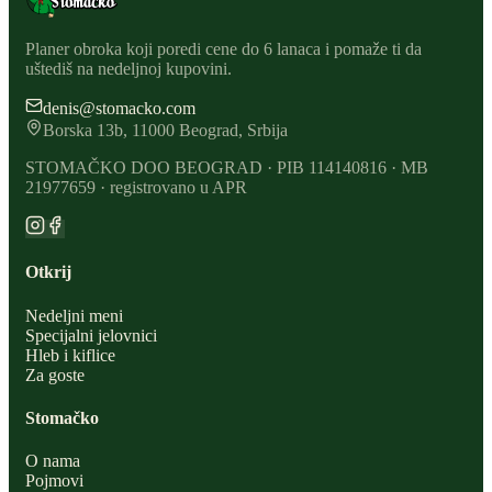
Planer obroka koji poredi cene do 6 lanaca i pomaže ti da
uštediš na nedeljnoj kupovini.
denis@stomacko.com
Borska 13b, 11000 Beograd, Srbija
STOMAČKO DOO BEOGRAD · PIB 114140816 · MB
21977659 · registrovano u APR
Otkrij
Nedeljni meni
Specijalni jelovnici
Hleb i kiflice
Za goste
Stomačko
O nama
Pojmovi