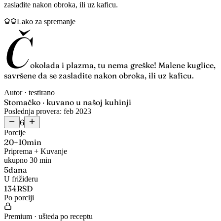
zasladite nakon obroka, ili uz kaficu.
Lako za spremanje
Č
okolada i plazma, tu nema greške! Malene kuglice,
savršene da se zasladite nakon obroka, ili uz kaficu.
Autor · testirano
Stomačko · kuvano u našoj kuhinji
Poslednja provera: feb 2023
6
Porcije
20
+
10
min
Priprema + Kuvanje
ukupno 30 min
5
dana
U frižideru
134
RSD
Po porciji
Premium · ušteda po receptu