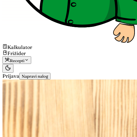
Kalkulator
Frižider
Recepti
Prijava
Napravi nalog