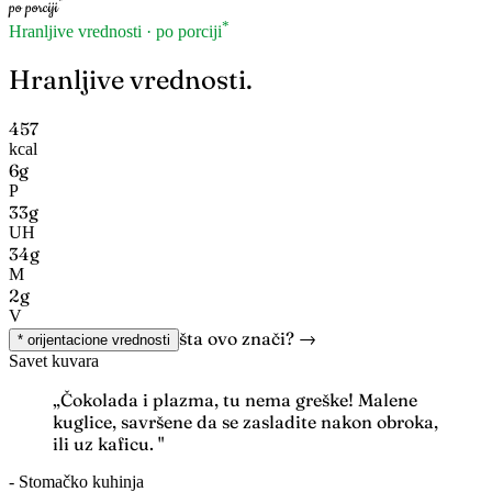
*
po porciji
*
Hranljive vrednosti · po porciji
Hranljive vrednosti.
457
kcal
6g
P
33g
UH
34g
M
2g
V
šta ovo znači? →
* orijentacione vrednosti
Savet kuvara
„Čokolada i plazma, tu nema greške! Malene
kuglice, savršene da se zasladite nakon obroka,
ili uz kaficu. "
- Stomačko kuhinja